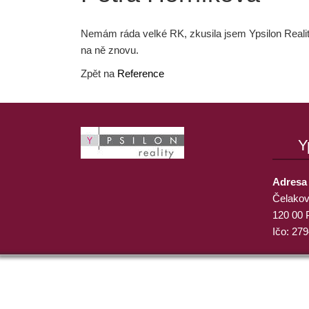
Nemám ráda velké RK, zkusila jsem Ypsilon Reality
na ně znovu.
Zpět na
Reference
Y
Adresa
Čelakov
120 00 
Ičo: 27