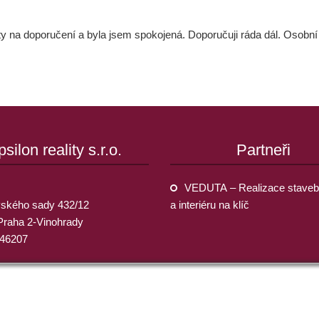
 na doporučení a byla jsem spokojená. Doporučuji ráda dál. Osobní př
psilon reality s.r.o.
Partneři
VEDUTA – Realizace staveb
ského sady 432/12
a interiéru na klíč
Praha 2-Vinohrady
946207