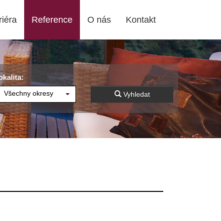
riéra
Reference
O nás
Kontakt
okalita:
Všechny okresy
Vyhledat