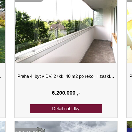
Praha 4, byt v DV, 2+kk, 40 m2 po reko. + zasklená lodžie s volným výhledem (7 m2 ) + sklep.
Pra
6.200.000
,-