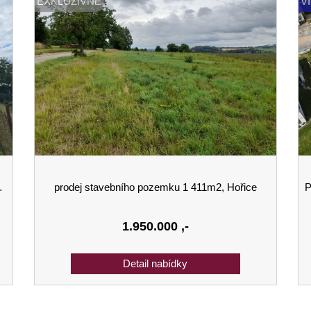
EXKLUZIVNĚ
V
prodej stavebního pozemku 1 411m2, Hořice
P
1.950.000
,-