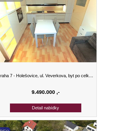
ha 7 - Holešovice, ul. Veverkova, byt po celkové rekonstrukci, 2+kk, 50m2 + vestavěné patro, 2 x šatna.
9.490.000
,-