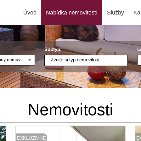
Úvod
Nabídka nemovitostí
Služby
Ka
Subtyp:
L
ny nemovitosti
Zvolte si typ nemovitosti
Nemovitosti
EXKLUZIVNĚ
E