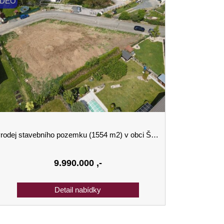
IDEO
rodej stavebního pozemku (1554 m2) v obci Škvorec
9.990.000
,-