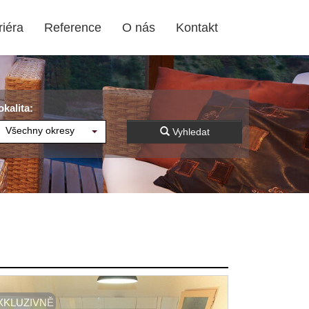
riéra
Reference
O nás
Kontakt
okalita:
Všechny okresy
Vyhledat
XKLUZIVNĚ