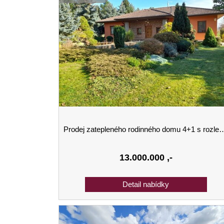
Prodej zatepleného rodinného domu 4+1 s rozlehlou zahradou – Bříza u Roudnice nad Labem
13.000.000
,-