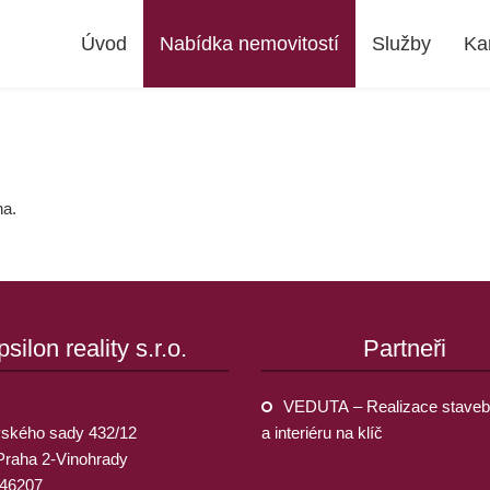
Úvod
Nabídka nemovitostí
Služby
Ka
na.
psilon reality s.r.o.
Partneři
VEDUTA – Realizace staveb
ského sady 432/12
a interiéru na klíč
Praha 2-Vinohrady
946207