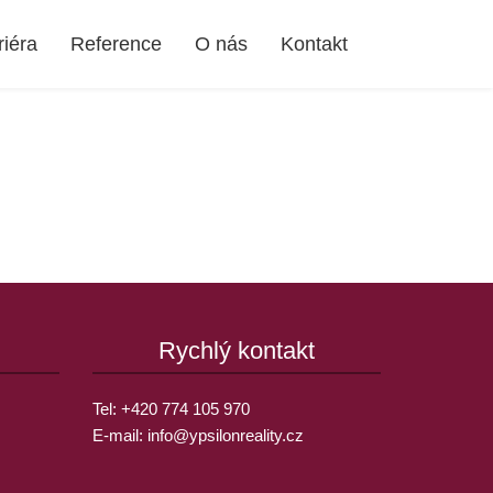
riéra
Reference
O nás
Kontakt
Rychlý kontakt
Tel:
+420 774 105 970
E-mail:
info@
ypsilonreality.cz