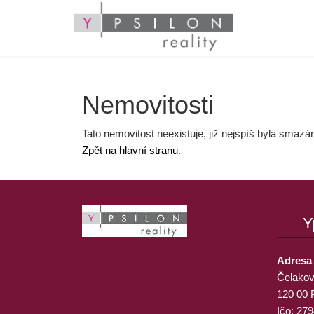
Nemovitosti
Tato nemovitost neexistuje, již nejspíš byla smazá
Zpět na hlavní stranu
.
Y
Adresa
Čelakov
120 00 
Ičo: 27