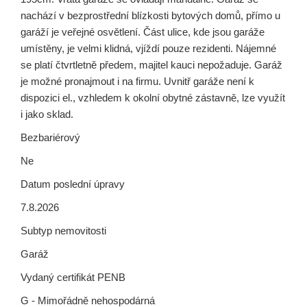
nachází v bezprostřední blízkosti bytových domů, přímo u
garáží je veřejné osvětlení. Část ulice, kde jsou garáže
umístěny, je velmi klidná, vjíždí pouze rezidenti. Nájemné
se platí čtvrtletně předem, majitel kauci nepožaduje. Garáž
je možné pronajmout i na firmu. Uvnitř garáže není k
dispozici el., vzhledem k okolní obytné zástavně, lze využít
i jako sklad.
Bezbariérový
Ne
Datum poslední úpravy
7.8.2026
Subtyp nemovitosti
Garáž
Vydaný certifikát PENB
G - Mimořádně nehospodárná