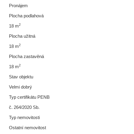
Pronájem
Plocha podlahová
2
18 m
Plocha užitná
2
18 m
Plocha zastavěná
2
18 m
Stav objektu
Velmi dobrý
Typ certifikátu PENB
č. 264/2020 Sb.
Typ nemovitosti
Ostatní nemovitost