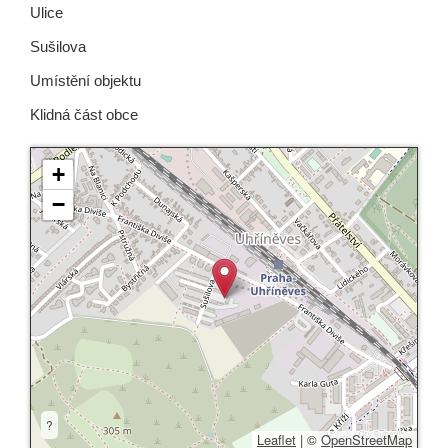
Ulice
Sušilova
Umístění objektu
Klidná část obce
+
−
?
Leaflet
|
©
OpenStreetMap