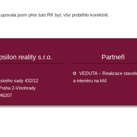
 Kupovala jsem přes tuto RK byt, vše proběhlo korektně.
psilon reality s.r.o.
Partneři
VEDUTA – Realizace staveb
ského sady 432/12
a interiéru na klíč
Praha 2-Vinohrady
946207