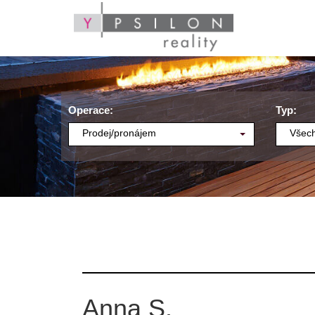
Operace:
Typ:
Prodej/pronájem
Všech
Anna S.