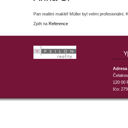
Pan realitní makléř Müller byl velmi profesionální.
Zpět na
Reference
Y
Adresa
Čelakov
120 00 
Ičo: 27