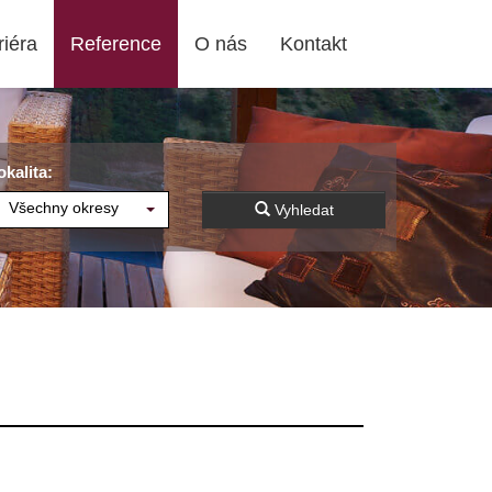
riéra
Reference
O nás
Kontakt
okalita:
Všechny okresy
Vyhledat