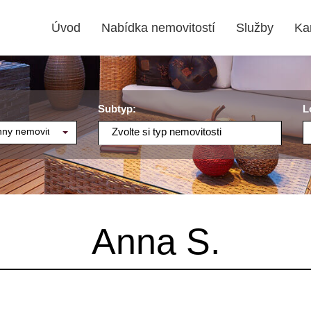
Úvod
Nabídka nemovitostí
Služby
Ka
Subtyp:
L
ny nemovitosti
Zvolte si typ nemovitosti
Anna S.