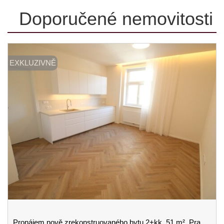
Doporučené nemovitosti
EXKLUZIVNĚ
Pronájem nově zrekonstruovaného bytu 2+kk, 51 m², Praha 3 – Žižkov, Jeseniova ulice