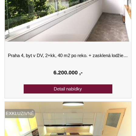
Praha 4, byt v DV, 2+kk, 40 m2 po reko. + zasklená lodžie s volným výhledem (7 m2 ) + sklep.
6.200.000
,-
EXKLUZIVNĚ